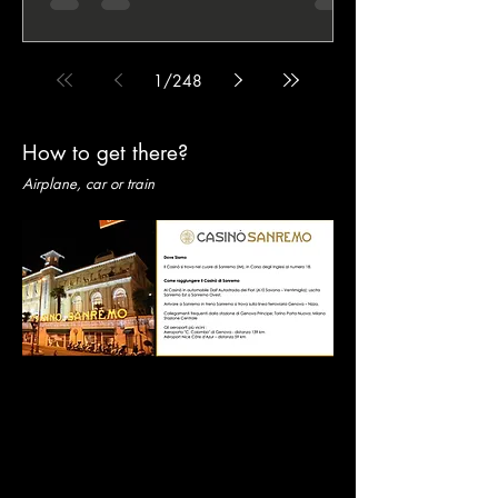
Team 2026 con Wissam Ouertani che è il
nuovo winner del format a squadre di Euro
Rounders e che porta il Team Bullpay in
1
/
248
seconda piazza dietro al team Panteri e
davanti al Team 121. In quarta piazza finisce
Vladimir Lappo che manca il podio che
How to get there?
avrebbe significato altri 20 punti e la
seconda piazza con il Team di Ouertani per il
Airplane, car or train
suo Triglar Nuts! Qui tutta la cronaca del final
day Partiamo