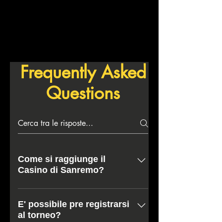
Frequently Asked
Questions
Come si raggiunge il
Casino di Sanremo?
Corso degli Inglesi, 18 18038
Sanremo (IM) Italia AEREO Nizza -
E' possibile pre registrarsi
al torneo?
Francia (65 km - 55 min) Genova