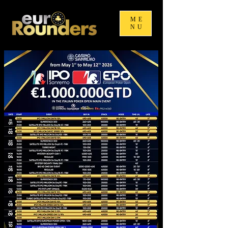
ME
NU