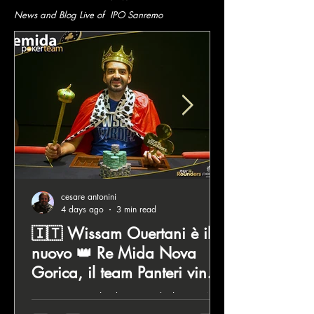
News and Blog Live of IPO Sanremo
cesare antonini
4 days ago
3 min read
🇮🇹 Wissam Ouertani è il
nuovo 👑 Re Mida Nova
Gorica, il team Panteri vince
la classifica a squadre!
Entries 379 Si chiude con un deal Icm a 4
l’edizione di luglio agosto del Remida Poker