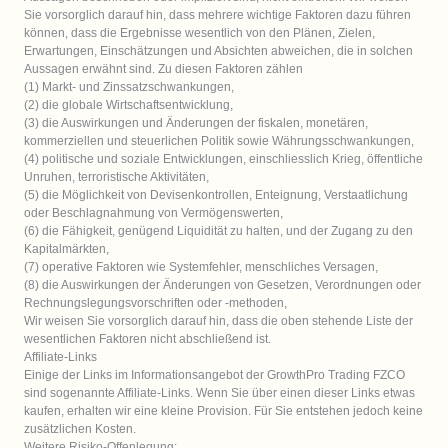
Sie vorsorglich darauf hin, dass mehrere wichtige Faktoren dazu führen 
können, dass die Ergebnisse wesentlich von den Plänen, Zielen, 
Erwartungen, Einschätzungen und Absichten abweichen, die in solchen 
Aussagen erwähnt sind. Zu diesen Faktoren zählen

(1) Markt- und Zinssatzschwankungen,

(2) die globale Wirtschaftsentwicklung,

(3) die Auswirkungen und Änderungen der fiskalen, monetären, 
kommerziellen und steuerlichen Politik sowie Währungsschwankungen,

(4) politische und soziale Entwicklungen, einschliesslich Krieg, öffentliche 
Unruhen, terroristische Aktivitäten,

(5) die Möglichkeit von Devisenkontrollen, Enteignung, Verstaatlichung 
oder Beschlagnahmung von Vermögenswerten,

(6) die Fähigkeit, genügend Liquidität zu halten, und der Zugang zu den 
Kapitalmärkten,

(7) operative Faktoren wie Systemfehler, menschliches Versagen,

(8) die Auswirkungen der Änderungen von Gesetzen, Verordnungen oder 
Rechnungslegungsvorschriften oder -methoden,

Wir weisen Sie vorsorglich darauf hin, dass die oben stehende Liste der 
wesentlichen Faktoren nicht abschließend ist.

Affiliate-Links

Einige der Links im Informationsangebot der GrowthPro Trading FZCO 
sind sogenannte Affiliate-Links. Wenn Sie über einen dieser Links etwas 
kaufen, erhalten wir eine kleine Provision. Für Sie entstehen jedoch keine 
zusätzlichen Kosten.

Weitere Risiko-Offenlegung: 
