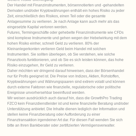
Der Handel mit Finanzinstrumenten, börsennotierten und -gehandelten 
Derivaten und/oder Kryptowährungen enthält ein hohes Risiko zu jeder 
Zeit, einschließlich des Risikos, einen Teil oder die gesamte 
Anlagesumme zu verlieren. Je nach Anlage kann auch mehr als das 
eingesetzte Kapital verloren werden. 

Futures, Termingeschäfte oder gehebelte Finanzinstrumente wie CFDs 
sind komplexe Instrumente und gehen wegen der Hebelwirkung mit dem 
hohen Risiko einher, schnell Geld zu verlieren. 80% der 
Kleinanlegerkonten verlieren Geld beim Handel mit solchen 
Instrumenten. Sie sollten überlegen, ob Sie verstehen, wie solche 
Finanztools funktionieren, und ob Sie es sich leisten können, das hohe 
Risiko einzugehen, Ihr Geld zu verlieren.

Daher möchten wir dringend darauf hinweisen, dass der Börsenhandel 
nur für Profis geeignet ist. Die Preise von Indizes, Aktien, Rohstoffen, 
Kryptowährungen und Währungspaaren sind extrem volatil und können 
durch externe Faktoren wie finanzielle, regulatorische oder politische 
Ereignisse unvorhersehbar beeinflusst werden.

Wir weisen ausdrücklich auch darauf hin, dass die GrowthPro Trading 
FZCO kein Finanzdienstleister ist und keine finanzielle Beratung und/oder 
Unterstützung anbietet. Die Inhalte dienen lediglich der Information und 
stellen keine Finanzberatung oder Aufforderung zu einer 
Finanztransaktion irgendeiner Art dar. Für diesen Fall wenden Sie sich 
bitte an Ihren Bankberater oder zertifizierten Vermögensverwalter.
