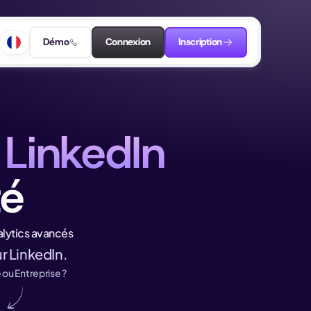
Démo
Connexion
Inscription
 LinkedIn
té
lytics avancés
r LinkedIn.
ou Entreprise ?