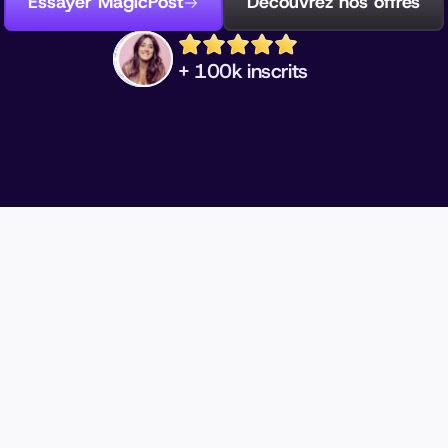
Essayer MagicPost
Découvrez nos offres
+ 100k inscrits
rdre du temps 
 sur L
zéro résultat ?