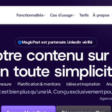
Fonctionnalités
Cas d'usage
Tarifs
À propos
MagicPost est partenaire Linkedin vérifié
otre contenu sur
n toute simplici
mesure
Planification & mentions
Idées et inspiration
Ana
est bien plus qu'une IA. Conçu exclusivement pou
Agence 