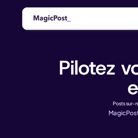
Pilotez v
e
Posts sur-
MagicPost 