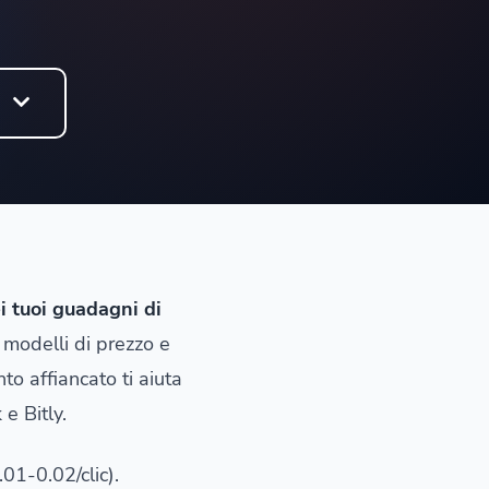
o
ei tuoi guadagni di
 modelli di prezzo e
to affiancato ti aiuta
e Bitly.
01-0.02/clic).