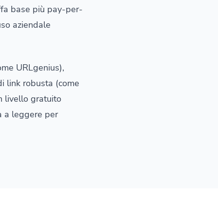
iffa base più pay-per-
uso aziendale
(come URLgenius),
i link robusta (come
n livello gratuito
a a leggere per