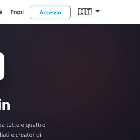
🇮🇹
Accesso
in
a tutte e quattro
iati e creator di