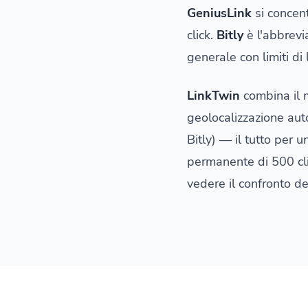
GeniusLink
si concent
click.
Bitly
è l'abbrevi
generale con limiti di 
LinkTwin
combina il m
geolocalizzazione aut
Bitly) — il tutto per u
permanente di 500 cli
vedere il confronto de