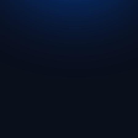
Começar
🇧🇷 Português