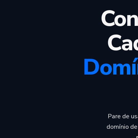
Con
Ca
Domín
Pare de us
domínio de 