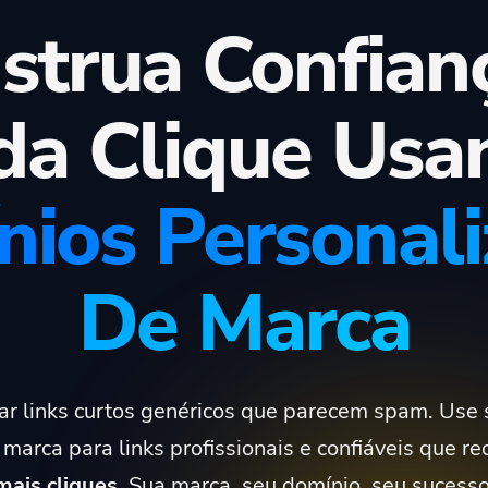
strua Confian
da Clique Usa
ios Personal
De Marca
ar links curtos genéricos que parecem spam. Use 
marca para links profissionais e confiáveis que 
mais cliques
. Sua marca, seu domínio, seu sucesso