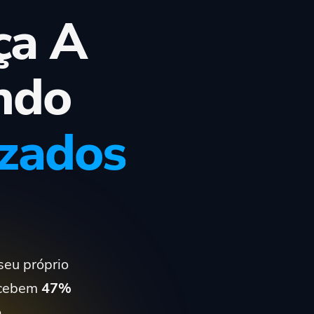
ça A
ndo
izados
seu próprio
recebem
47%
.