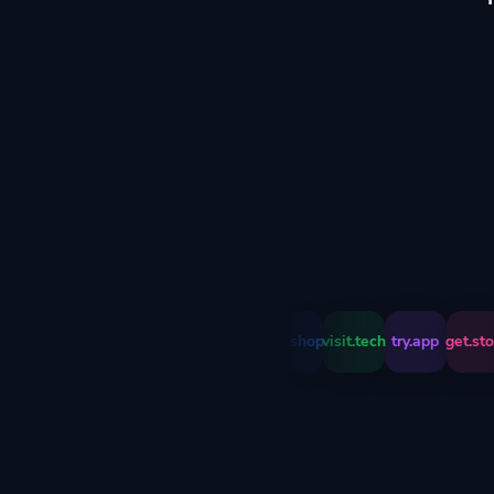
go.brand
link.shop
visit.tech
try.app
get.store
j