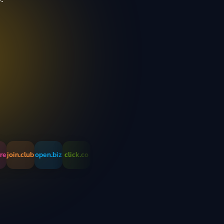
oin.club
open.biz
click.co