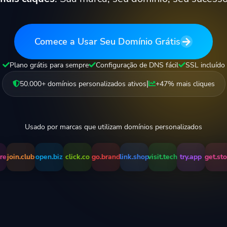
Comece a Usar Seu Domínio Grátis
Plano grátis para sempre
Configuração de DNS fácil
SSL incluído
|
50.000+ domínios personalizados ativos
+47% mais cliques
Usado por marcas que utilizam domínios personalizados
oin.club
open.biz
click.co
go.brand
link.shop
visit.tech
try.app
get.store
j