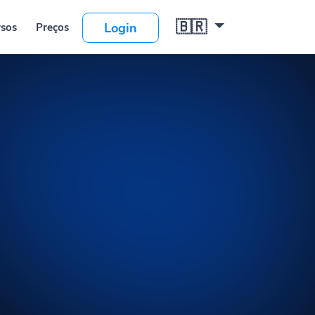
🇧🇷
os
Login