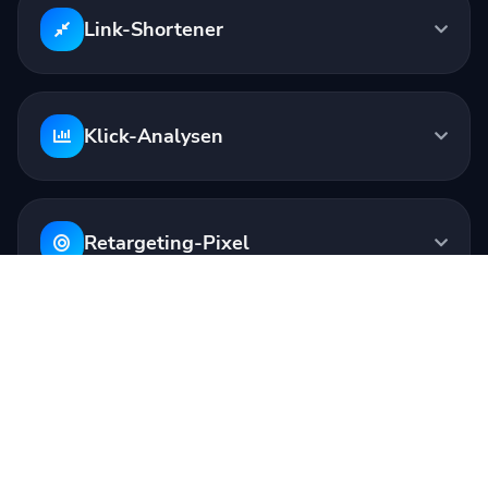
Ausgabe:
linktw.in/abc123
Link-Shortener
Öffnet in der YouTube-App
Klick-Analysen
Retargeting-Pixel
Benutzerdefinierte Link-
Vorschauen
Eigene Marken-Domains