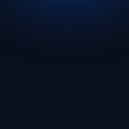
Comenzar
🇪🇸 Español