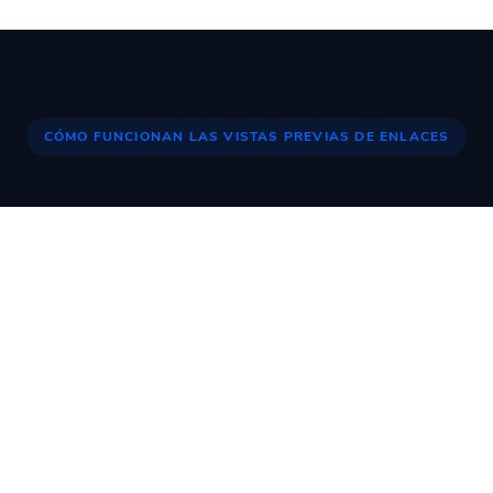
CÓMO FUNCIONAN LAS VISTAS PREVIAS DE ENLACES
Mostramos las meta tags
reales por defecto,
Tú anulas cuando es
necesario
LinkTwin no cambia nada por defecto. Pasamos las
etiquetas Open Graph exactas de tu URL de
destino. Pero cuando necesitas control (imágenes
rotas, enlaces de afiliados, URLs dinámicas),