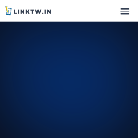
Por qué
Cómo funciona
Soluciónes
Funciones
Precios
Iniciar sesión