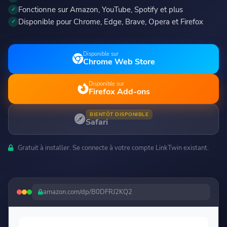
Commencer
Fonctionne sur Amazon, YouTube, Spotify et plus
Disponible pour Chrome, Edge, Brave, Opera et Firefox
🇫🇷 Français
Disponible sur
Chrome Web Store
Disponible sur
Firefox Add-ons
BIENTÔT DISPONIBLE
Safari
Gratuit à installer. Se connecte à votre compte LinkTwin existant.
amazon.com/dp/B0DFRJ2KQ2