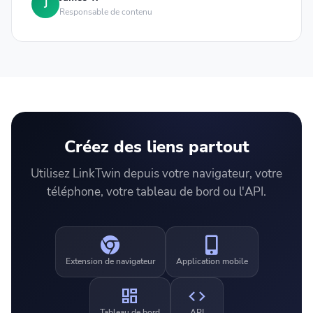
J
Responsable de contenu
Créez des liens partout
Utilisez LinkTwin depuis votre navigateur, votre
téléphone, votre tableau de bord ou l'API.
Extension de navigateur
Application mobile
dashboard
code
Tableau de bord
API