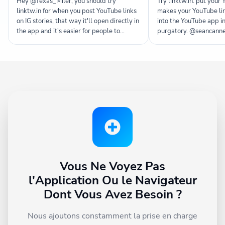
Hey @Texas_Miler, you should try
Try linktw.in: put your Y
linktw.in for when you post YouTube links
makes your YouTube l
on IG stories, that way it'll open directly in
into the YouTube app in
the app and it's easier for people to
purgatory. @seancan
like/comment since they're signed in. It's
been super useful for me!
Vous Ne Voyez Pas
l'Application Ou le Navigateur
Dont Vous Avez Besoin ?
Nous ajoutons constamment la prise en charge