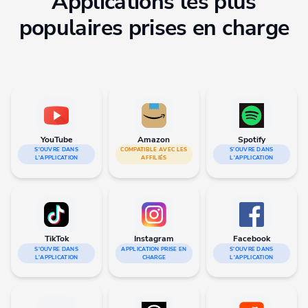
Applications les plus
populaires prises en charge
YouTube
Amazon
Spotify
S'OUVRE DANS
COMPATIBLE AVEC LES
S'OUVRE DANS
L'APPLICATION
AFFILIÉS
L'APPLICATION
TikTok
Instagram
Facebook
S'OUVRE DANS
APPLICATION PRISE EN
S'OUVRE DANS
L'APPLICATION
CHARGE
L'APPLICATION