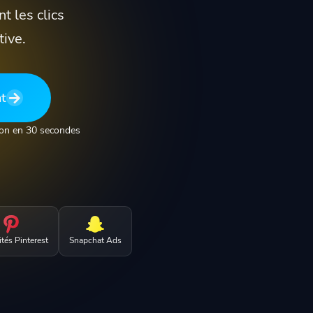
t les clics
tive.
nt
ion en 30 secondes
ités Pinterest
Snapchat Ads