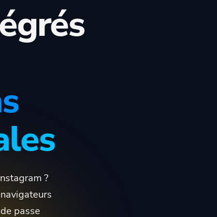
tégrés
ns
ales
Instagram ?
 navigateurs
 de passe