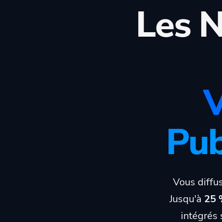
Les N
V
Pub
Vous diffu
Jusqu'à
25 
intégrés