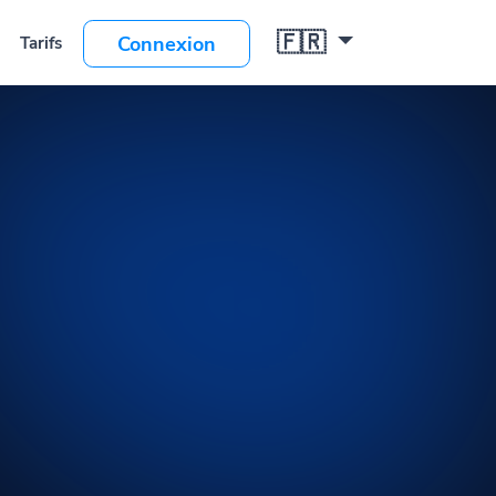
🇫🇷
Connexion