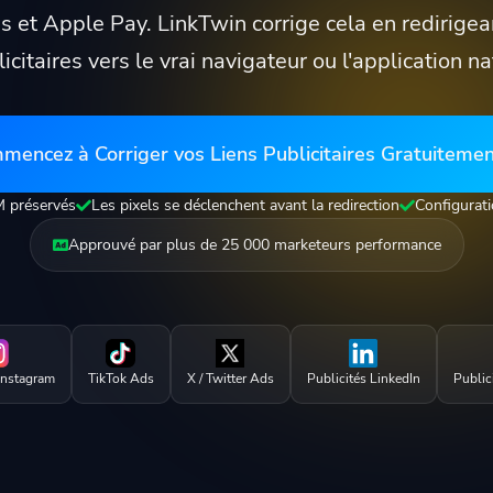
s et Apple Pay. LinkTwin corrige cela en redirigean
icitaires vers le vrai navigateur ou l'application na
mencez à Corriger vos Liens Publicitaires Gratuiteme
 préservés
Les pixels se déclenchent avant la redirection
Configurat
Approuvé par plus de 25 000 marketeurs performance
Instagram
TikTok Ads
X / Twitter Ads
Publicités LinkedIn
Public